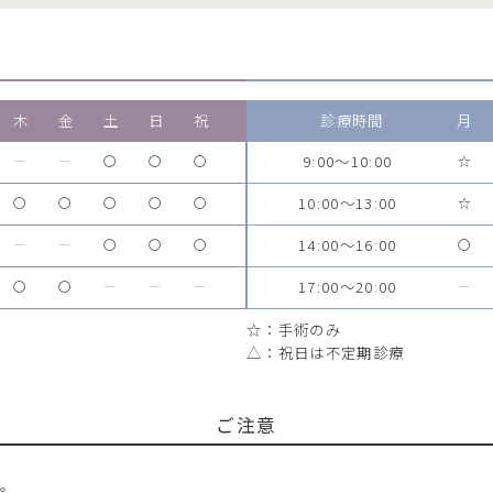
木
金
土
日
祝
診療時間
月
9:00～10:00
ー
ー
〇
〇
〇
☆
10:00～13:00
〇
〇
〇
〇
〇
☆
14:00～16:00
ー
ー
〇
〇
〇
〇
17:00～20:00
〇
〇
ー
ー
ー
ー
☆：手術のみ
△：祝日は不定期診療
ご注意
す。