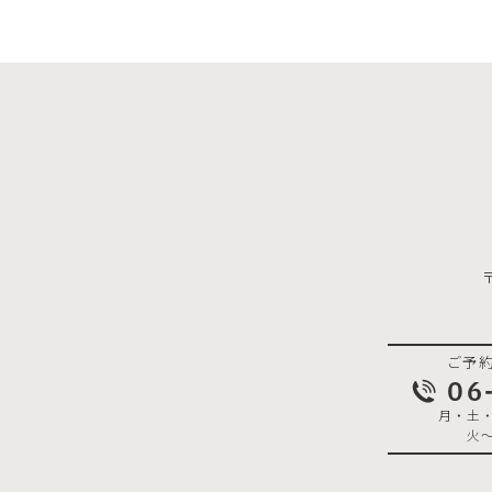
ご予
06
月・土・日
火～金