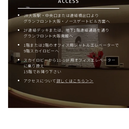
ACCESS
JR大阪駅・中央口または連絡橋出口より
グランフロント大阪・ノースゲートビル方面へ
2F連絡デッキまたは、地下1階連絡通路を通り
グランフロント大阪南館へ
1階または2階のオフィス用シャトルエレベーターで
9階スカイロビーへ
スカイロビーから11-18F用オフィスエレベーター
に乗り換え
15階でお降り下さい
アクセスについて
詳しくはこちら＞＞