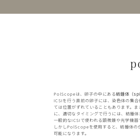
p
PolScopeは、卵子の中にある
紡錘体（spi
ICSIを行う直前の卵子には、染色体の
ては位置がずれていることもあります。ま
に、適切なタイミングで行うには、紡錘体
一般的なICSIで使われる顕微鏡や光学機
しかしPolScopeを使用すると、紡錘
可能になります。