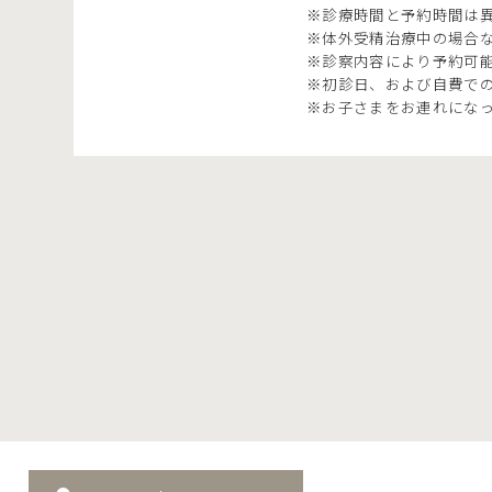
※診療時間と予約時間は
※体外受精治療中の場合な
※診察内容により予約可
※初診日、および自費で
※お子さまをお連れにな