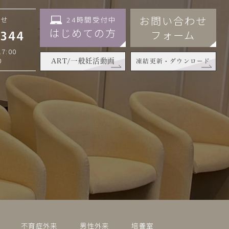
お問い合わせ
24時間受付中
わせ
はじめての方
フォーム
3344
7:00
0
ART/一般妊活動画
凍結更新・ダウンロード
不育症外来
男性外来
培養室