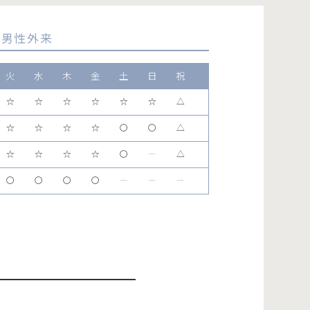
男性外来
火
水
木
金
土
日
祝
☆
☆
☆
☆
☆
☆
△
☆
☆
☆
☆
〇
〇
△
☆
☆
☆
☆
〇
ー
△
〇
〇
〇
〇
ー
ー
ー