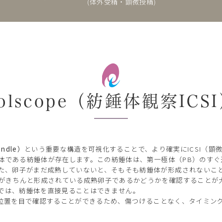
(体外受精・顕微授精)
olscope（紡錘体観察ICS
ndle）
という重要な構造を可視化することで、より確実にICSI（顕
集合体である紡錘体が存在します。この紡錘体は、第一極体（PB）のす
た、卵子がまだ成熟していないと、そもそも紡錘体が形成されないことも
がきちんと形成されている成熟卵子であるかどうかを確認することが
器では、紡錘体を直接見ることはできません。
体の位置を目で確認することができるため、傷つけることなく、タイミング