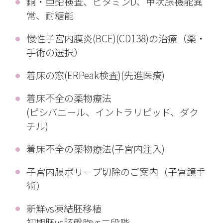
銅・亜鉛検査、ビタミンD、甲状腺機能異
常、耐糖能
慢性子宮内膜炎(BCE)(CD138)の治療（薬・
手術の選択）
着床の窓(ERPeak検査)(先進医療)
着床不全の薬物療法
(ピシバニール、イントラリピッド、ダク
チル)
着床不全の薬物療法(子宮内注入)
子宮内膜ポリープ切除のご案内（子宮鏡手
術）
新鮮vs凍結胚移植
初期胚vs胚盤胞vs二段階