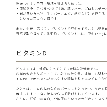
妊娠しやすい子宮内環境を整えるためには、
・亜鉛を多く含む食べ物（牡蠣、豚レバー、プロセスチー
・銅が多い食べ物（牛レバー、エビ、納豆など）を控える
…といった工夫も大切です。
また、必要に応じてサプリメントで亜鉛を補うことも効果
当院で取り扱っている亜鉛サプリメントには、亜鉛15mg
ビタミンD
ビタミンDは、妊娠にとってとても大切な栄養素です。
卵巣の働きをサポートして、卵子の数や質、排卵にも関わ
子宮の中で赤ちゃんが育ちやすい環境を整えるためにも欠
たとえば、子宮内膜の免疫のバランスをとったり、炎症を
着床しやすい子宮の状態を作る手助けをしてくれます。
さらに、妊娠中の高血圧や糖尿病といった合併症のリスク