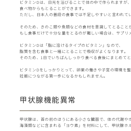
ビタミンDは、日光を浴びることで体の中で作られますが
食べ物からもとることができます。
ただし、日本人の普段の食事では不足しやすいと言われて
そのため、きのこ類や魚類などの食材を意識してとること
もし食事だけで十分な量をとるのが難しい場合は、サプリ
ビタミンDは「脂に溶けるタイプのビタミン」なので、
脂質を含む食事と一緒にとることで吸収がよくなります。
そのため、1日でいちばんしっかり食べる食後にまとめて
ビタミンDをしっかりとって、卵巣の働きや子宮の環境を
妊娠につながる第一歩になるかもしれません。
甲状腺機能異常
甲状腺は、首の前のほうにある小さな臓器で、体の代謝や
海藻類などに含まれる「ヨウ素」を材料にして、甲状腺ホ