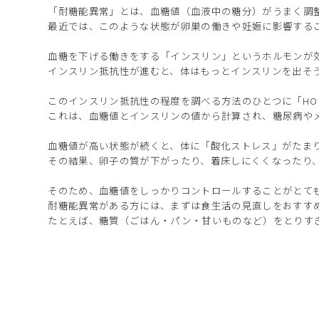
「耐糖能異常」とは、血糖値（血液中の糖分）がうまく調
最近では、このような状態が卵巣の働きや妊娠に影響する
血糖を下げる働きをする「インスリン」というホルモンが
インスリン抵抗性が進むと、体はもっとインスリンを出そ
このインスリン抵抗性の程度を調べる方法のひとつに「HO
これは、血糖値とインスリンの値から計算され、糖尿病や
血糖値が高い状態が続くと、体に「酸化ストレス」がたま
その結果、卵子の質が下がったり、着床しにくくなったり
そのため、血糖値をしっかりコントロールすることがとて
耐糖能異常がある方には、まずは食生活の見直しをおすす
たとえば、糖質（ごはん・パン・甘いものなど）をとりす