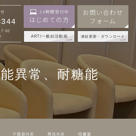
お問い合わせ
24時間受付中
わせ
はじめての方
フォーム
3344
7:00
0
ART/一般妊活動画
凍結更新・ダウンロード
機能異常、耐糖能
不育症外来
男性外来
培養室