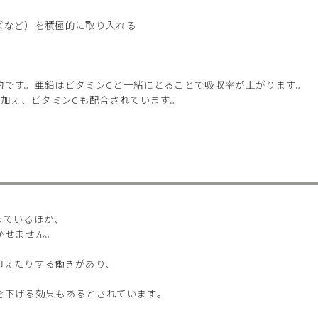
ズなど）を積極的に取り入れる
的です。亜鉛はビタミンCと一緒にとることで吸収率が上がります。
に加え、ビタミンCも配合されています。
っているほか、
かせません。
抑えたりする働きがあり、
を下げる効果もあるとされています。