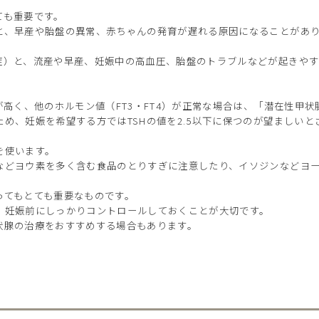
ても重要です。
と、早産や胎盤の異常、赤ちゃんの発育が遅れる原因になることがあ
症）と、流産や早産、妊娠中の高血圧、胎盤のトラブルなどが起きや
が高く、他のホルモン値（FT3・FT4）が正常な場合は、「潜在性甲
め、妊娠を希望する方ではTSHの値を2.5以下に保つのが望ましいと
を使います。
などヨウ素を多く含む食品のとりすぎに注意したり、イソジンなどヨ
ってもとても重要なものです。
、妊娠前にしっかりコントロールしておくことが大切です。
状腺の治療をおすすめする場合もあります。