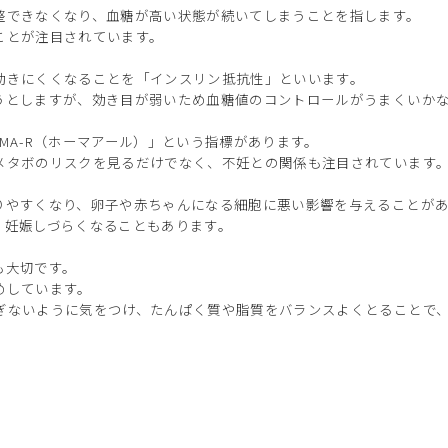
整できなくなり、血糖が高い状態が続いてしまうことを指します。
ことが注目されています。
効きにくくなることを「インスリン抵抗性」といいます。
うとしますが、効き目が弱いため血糖値のコントロールがうまくいか
MA-R（ホーマアール）」という指標があります。
メタボのリスクを見るだけでなく、不妊との関係も注目されています
りやすくなり、卵子や赤ちゃんになる細胞に悪い影響を与えることが
、妊娠しづらくなることもあります。
も大切です。
めしています。
ぎないように気をつけ、たんぱく質や脂質をバランスよくとることで