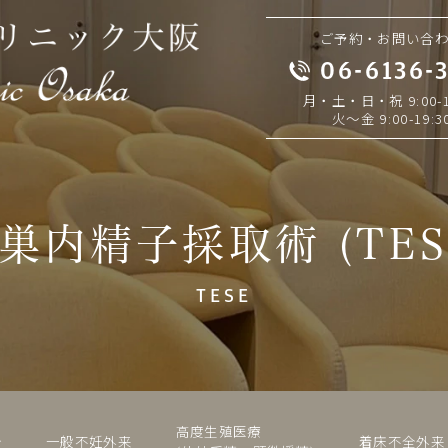
ご予約・お問い合
06-6136-
月・土・日・祝 9:00-1
火～金 9:00-19:3
巣内精子採取術 (TES
TESE
高度生殖医療
介
一般不妊外来
着床不全外来