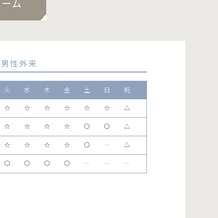
ォーム
男性外来
火
水
木
金
土
日
祝
☆
☆
☆
☆
☆
☆
△
☆
☆
☆
☆
〇
〇
△
☆
☆
☆
☆
〇
ー
△
〇
〇
〇
〇
ー
ー
ー