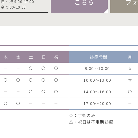
こちら
フ
・祝 9:00-17:00
 9:00-19:30
木
金
土
日
祝
診療時間
月
9:00～10:00
ー
ー
〇
〇
〇
☆
10:00～13:00
〇
〇
〇
〇
〇
☆
14:00～16:00
ー
ー
〇
〇
〇
〇
17:00～20:00
〇
〇
ー
ー
ー
ー
☆：手術のみ
△：祝日は不定期診療