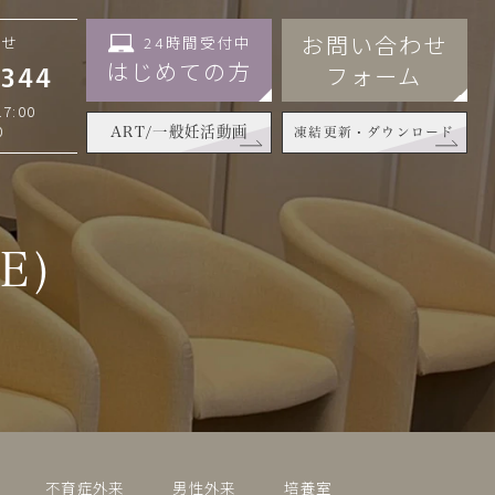
お問い合わせ
24時間受付中
わせ
はじめての方
フォーム
3344
7:00
0
ART/一般妊活動画
凍結更新・ダウンロード
E)
不育症外来
男性外来
培養室