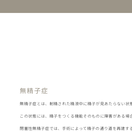
無精子症
無精子症とは、射精された精液中に精子が見あたらない状
この状態には、精子をつくる機能そのものに障害がある場
閉塞性無精子症では、手術によって精子の通り道を再建す