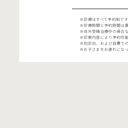
※診療はすべて予約制で
※診療時間と予約時間は
※体外受精治療中の場合な
※診察内容により予約可
※初診日、および自費で
※お子さまをお連れにな