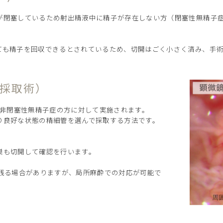
が閉塞しているため射出精液中に精子が存在しない方（閉塞性無精子症
ても精子を回収できるとされているため、切開はごく小さく済み、手術
子採取術）
主に非閉塞性無精子症の方に対して実施されます。
り良好な状態の精細管を選んで採取する方法です。
巣も切開して確認を行います。
が残る場合がありますが、局所麻酔での対応が可能で