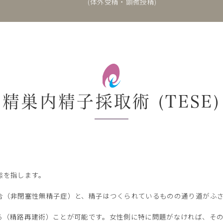
(体外受精・顕微授精)
精巣内精子採取術 (TESE)
態を指します。
合（非閉塞性無精子症）と、精子はつくられているものの通り道がふ
る（精路再建術）ことが可能です。女性側に特に問題がなければ、そ