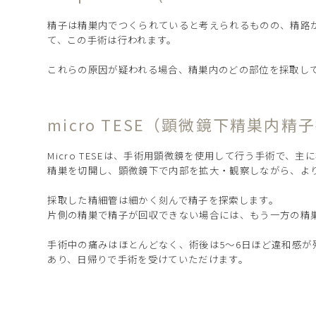
精子は精巣内でつくられていると考えられるものの、精路
て、この手術は行われます。
これらの原因が疑われる場合、精巣内のどの部位を採取し
micro TESE（顕微鏡下精巣内精
Micro TESEは、手術用顕微鏡を使用して行う手術で、
精巣を切開し、顕微鏡下で内部を拡大・観察しながら、よ
採取した精細管は細かく刻んで精子を探索します。
片側の精巣で精子が回収できない場合には、もう一方の精
手術中の痛みはほとんどなく、術後は5〜6日ほど違和感
あり、日帰りで手術を受けていただけます。