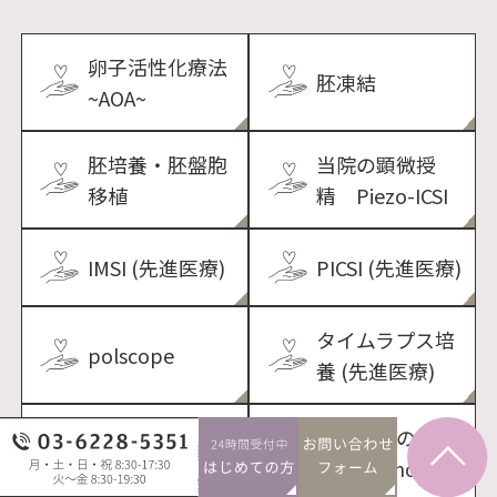
卵子活性化療法
胚凍結
~AOA~
胚培養・胚盤胞
当院の顕微授
移植
精 Piezo-ICSI
IMSI (先進医療)
PICSI (先進医療)
タイムラプス培
polscope
養 (先進医療)
精子調整のこだ
精液検査・精子
わり(Zymot)(先
DNA断片化検査