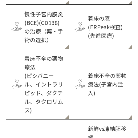
慢性子宮内膜炎
着床の窓
(BCE)(CD138)
(ERPeak検査)
の治療（薬・手
(先進医療)
術の選択）
着床不全の薬物
療法
(ピシバニー
着床不全の薬物
ル、イントラリ
療法(子宮内注
ピッド、ダクチ
入)
ル、タクロリム
ス)
新鮮vs凍結胚移
植