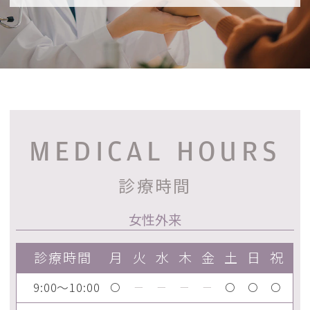
MEDICAL HOURS
診療時間
女性外来
診療時間
月
火
水
木
金
土
日
祝
9:00～10:00
〇
ー
ー
ー
ー
〇
〇
〇