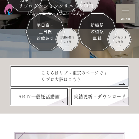
こちら
平日夜・
新橋駅
土日祝
汐留駅
診療あり
直結
診療時間は
アクセスは
こちら
こちら
こちらはリプロ東京のページです
リプロ大阪はこちら
ART/一般妊活動画
凍結更新・ダウンロード