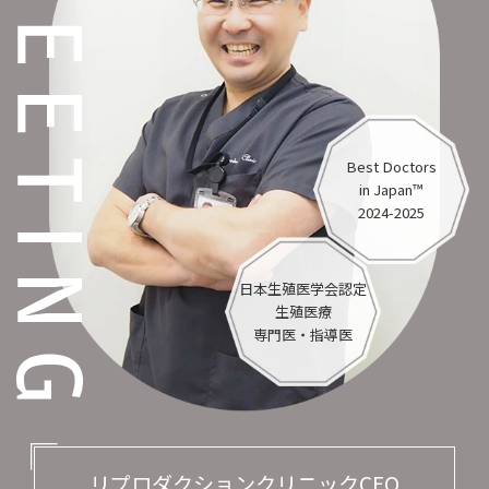
した
2025.11.30
体外受精などの生殖補助医療に関する世界
的なデータ収集・配布を行っている独立し
Best Doctors
た非営利組織ICMARTより2024年のART実績
in Japan™
貢献施設として認定証を授与されました
2024-2025
日本生殖医学会認定
2025.11.15
生殖医療
年末年始の診療について
専門医・指導医
リプロダクションクリニックCEO