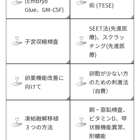
(Embryo
術 (TESE)
Glue、GM-CSF)
SEET法(先進医
療)、スクラッ
子宮収縮検査
チング(先進医
療)
卵胞が少ない方
卵巣機能改善に
のための刺激法
向けて
（自費）
銅・亜鉛検査、
凍結融解移植
ビタミンD、甲
３つの方法
状腺機能異常、
耐糖能