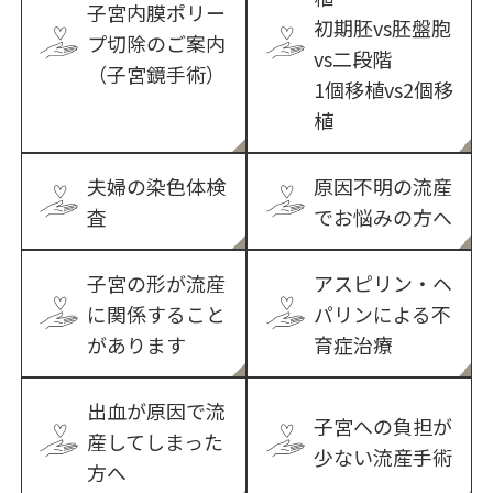
子宮内膜ポリー
初期胚vs胚盤胞
プ切除のご案内
vs二段階
（子宮鏡手術）
1個移植vs2個移
植
夫婦の染色体検
原因不明の流産
査
でお悩みの方へ
子宮の形が流産
アスピリン・ヘ
に関係すること
パリンによる不
があります
育症治療
出血が原因で流
子宮への負担が
産してしまった
少ない流産手術
方へ