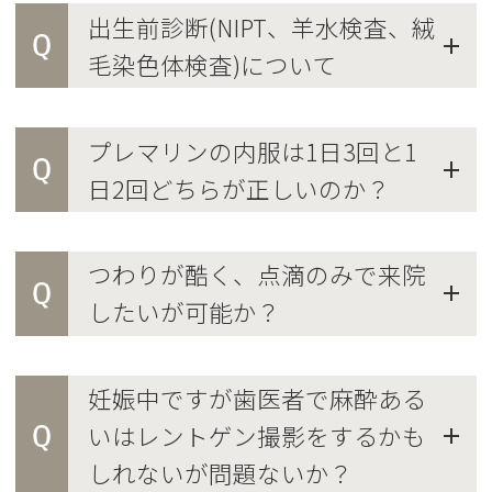
出生前診断(NIPT、羊水検査、絨
Q
毛染色体検査)について
プレマリンの内服は1日3回と1
Q
日2回どちらが正しいのか？
つわりが酷く、点滴のみで来院
Q
したいが可能か？
妊娠中ですが歯医者で麻酔ある
Q
いはレントゲン撮影をするかも
しれないが問題ないか？