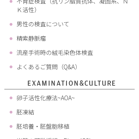
不育症検査（抗リン脂質抗体、凝固系、Ｎ
Ｋ活性）
男性の検査について
精索静脈瘤
流産手術時の絨毛染色体検査
よくあるご質問（Q&A）
EXAMINATION&CULTURE
卵子活性化療法~AOA~
胚凍結
胚培養・胚盤胞移植