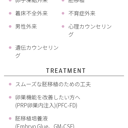
卵子凍結外来
胚移植
着床不全外来
不育症外来
男性外来
心理カウンセリン
グ
遺伝カウンセリン
グ
TREATMENT
スムーズな胚移植のための工夫
卵巣機能を改善したい方へ
(PRP卵巣内注入)(PFC-FD)
胚移植培養液
(Embryo Glue、GM-CSF)