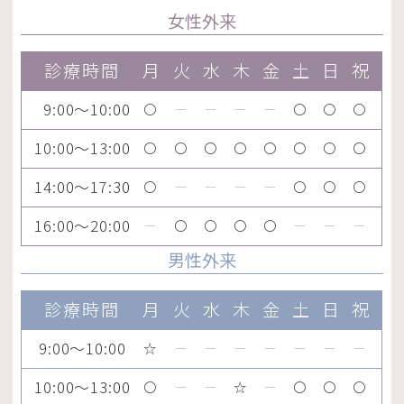
女性外来
診療時間
月
火
水
木
金
土
日
祝
9:00～10:00
〇
ー
ー
ー
ー
〇
〇
〇
10:00～13:00
〇
〇
〇
〇
〇
〇
〇
〇
14:00～17:30
〇
ー
ー
ー
ー
〇
〇
〇
16:00～20:00
ー
〇
〇
〇
〇
ー
ー
ー
男性外来
診療時間
月
火
水
木
金
土
日
祝
9:00～10:00
☆
ー
ー
ー
ー
ー
ー
ー
10:00～13:00
〇
ー
ー
☆
ー
〇
〇
〇