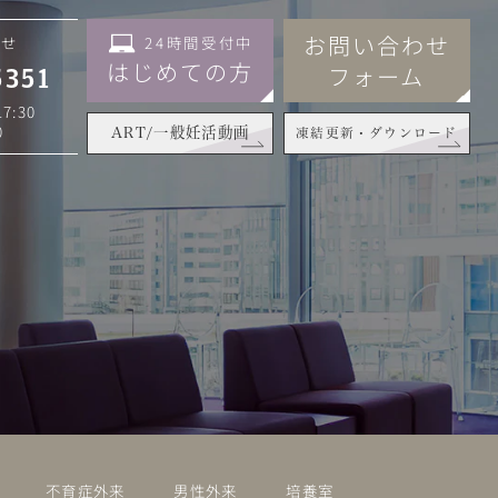
お問い合わせ
24時間受付中
わせ
はじめての方
フォーム
5351
7:30
0
ART/一般妊活動画
凍結更新・ダウンロード
不育症外来
男性外来
培養室