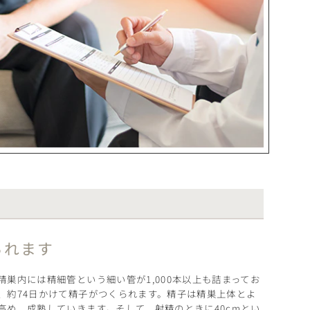
られます
巣内には精細管という細い管が1,000本以上も詰まってお
、約74日かけて精子がつくられます。精子は精巣上体とよ
高め、成熟していきます。そして、射精のときに40cmとい