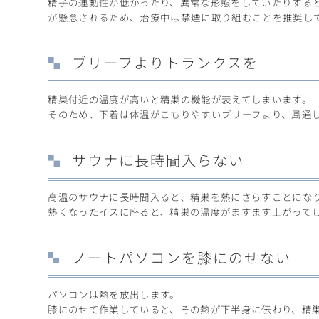
精子の運動性が低かったり、異常な形態をしていたりする
が懸念されるため、治療中は禁煙に取り組むことを推奨し
ブリーフよりトランクスを
精巣付近の温度が高いと精巣の機能が衰えてしまいます。
そのため、下着は体温がこもりやすいブリーフより、風通
サウナに長時間入らない
高温のサウナに長時間入ると、精巣を熱にさらすことにな
熱くなったイスに座ると、精巣の温度がますます上がって
ノートパソコンを膝にのせない
パソコンは熱を放出します。
膝にのせて作業していると、その熱が下半身に伝わり、精