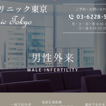
ご予約・お問い合
03-6228-
月・土・日・祝 8:30-1
火～金 8:30-19:3
男性外来
MALE INFERTILITY
高度生殖医療
介
一般不妊外来
着床不全外来