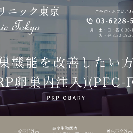
ご予約・お問い合
03-6228-
月・土・日・祝 8:30-1
火～金 8:30-19:3
巣機能を改善したい
PRP卵巣内注入)(PFC-F
PRP OBARY
高度生殖医療
介
一般不妊外来
着床不全外来