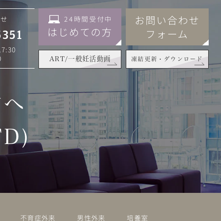
お問い合わせ
24時間受付中
わせ
はじめての方
フォーム
5351
7:30
0
ART/一般妊活動画
凍結更新・ダウンロード
方へ
D)
不育症外来
男性外来
培養室