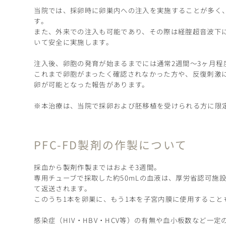
当院では、採卵時に卵巣内への注入を実施することが多く
す。
また、外来での注入も可能であり、その際は経腟超音波下
いて安全に実施します。
注入後、卵胞の発育が始まるまでには通常2週間〜3ヶ月程
これまで卵胞がまったく確認されなかった方や、反復刺激に
卵が可能となった報告があります。
※本治療は、当院で採卵および胚移植を受けられる方に限
PFC-FD製剤の作製について
採血から製剤作製まではおよそ3週間。
専用チューブで採取した約50mLの血液は、厚労省認可施
て返送されます。
このうち1本を卵巣に、もう1本を子宮内膜に使用すること
感染症（HIV・HBV・HCV等）の有無や血小板数など