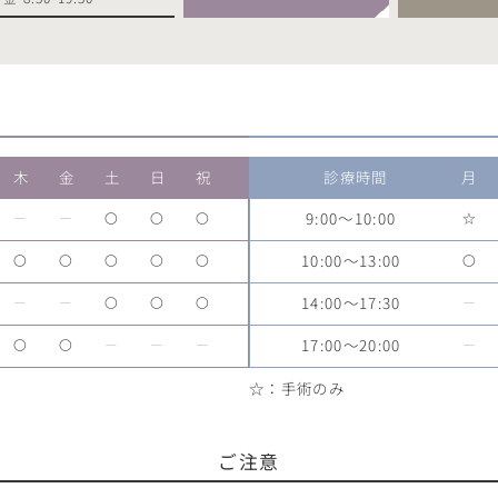
木
金
土
日
祝
診療時間
月
9:00～10:00
ー
ー
〇
〇
〇
☆
10:00～13:00
〇
〇
〇
〇
〇
〇
14:00～17:30
ー
ー
〇
〇
〇
ー
17:00～20:00
〇
〇
ー
ー
ー
ー
☆：手術のみ
ご注意