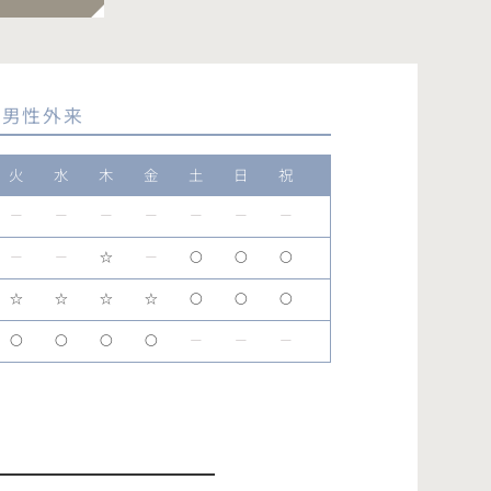
男性外来
火
水
木
金
土
日
祝
ー
ー
ー
ー
ー
ー
ー
ー
ー
☆
ー
〇
〇
〇
☆
☆
☆
☆
〇
〇
〇
〇
〇
〇
〇
ー
ー
ー