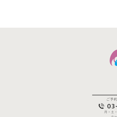
ご予
03
月・土・日
火～金