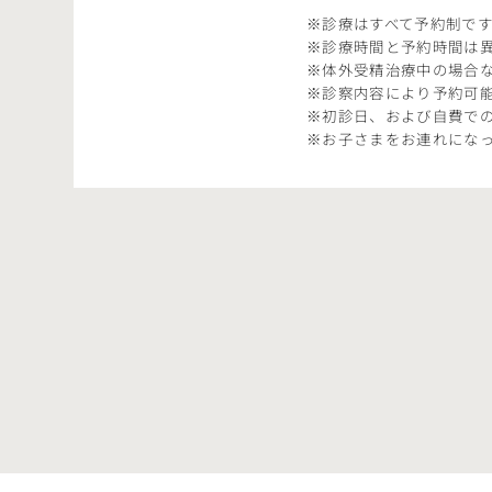
※診療はすべて予約制で
※診療時間と予約時間は
※体外受精治療中の場合な
※診察内容により予約可
※初診日、および自費で
※お子さまをお連れにな