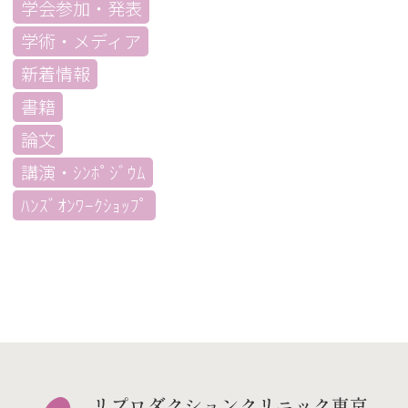
学会参加・発表
学術・メディア
新着情報
書籍
論文
講演・ｼﾝﾎﾟｼﾞｳﾑ
ﾊﾝｽﾞｵﾝﾜｰｸｼｮｯﾌﾟ