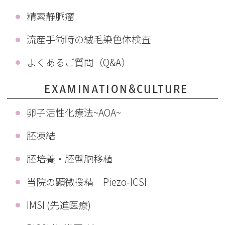
精索静脈瘤
流産手術時の絨毛染色体検査
よくあるご質問（Q&A）
EXAMINATION&CULTURE
卵子活性化療法~AOA~
胚凍結
胚培養・胚盤胞移植
当院の顕微授精 Piezo-ICSI
IMSI (先進医療)