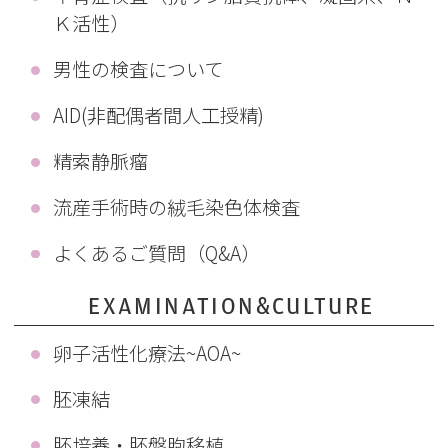
Ｋ活性）
男性の検査について
AID(非配偶者間人工授精)
精索静脈瘤
流産手術時の絨毛染色体検査
よくあるご質問（Q&A）
EXAMINATION&CULTURE
卵子活性化療法~AOA~
胚凍結
胚培養・胚盤胞移植