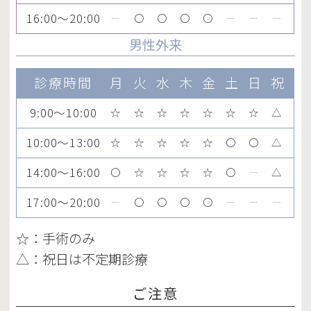
16:00～20:00
ー
〇
〇
〇
〇
ー
ー
ー
男性外来
診療時間
月
火
水
木
金
土
日
祝
9:00～10:00
☆
☆
☆
☆
☆
☆
☆
△
10:00～13:00
☆
☆
☆
☆
☆
〇
〇
△
14:00～16:00
〇
☆
☆
☆
☆
〇
ー
△
17:00～20:00
ー
〇
〇
〇
〇
ー
ー
ー
☆：手術のみ
△：祝日は不定期診療
ご注意