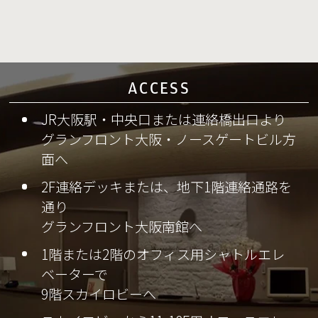
ACCESS
JR大阪駅・中央口または連絡橋出口より
グランフロント大阪・ノースゲートビル方
面へ
2F連絡デッキまたは、地下1階連絡通路を
通り
グランフロント大阪南館へ
1階または2階のオフィス用シャトルエレ
ベーターで
9階スカイロビーへ