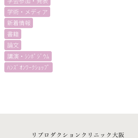
学会参加・発表
学術・メディア
新着情報
書籍
論文
講演・ｼﾝﾎﾟｼﾞｳﾑ
ﾊﾝｽﾞｵﾝﾜｰｸｼｮｯﾌﾟ