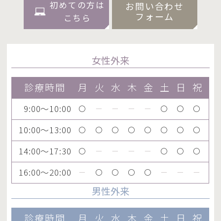
初めての方は
お問い合わせ
フォーム
こちら
女性外来
診療時間
月
火
水
木
金
土
日
祝
9:00～10:00
〇
ー
ー
ー
ー
〇
〇
〇
10:00～13:00
〇
〇
〇
〇
〇
〇
〇
〇
14:00～17:30
〇
ー
ー
ー
ー
〇
〇
〇
16:00～20:00
ー
〇
〇
〇
〇
ー
ー
ー
男性外来
診療時間
月
火
水
木
金
土
日
祝