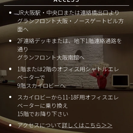
JR大阪駅・中央口または連絡橋出口より
グランフロント大阪・ノースゲートビル方
面へ
2F連絡デッキまたは、地下1階連絡通路を
通り
グランフロント大阪南館へ
1階または2階のオフィス用シャトルエレ
ベーターで
9階スカイロビーへ
スカイロビーから11-18F用オフィスエレ
ベーターに乗り換え
15階でお降り下さい
アクセスについて
詳しくはこちら＞＞