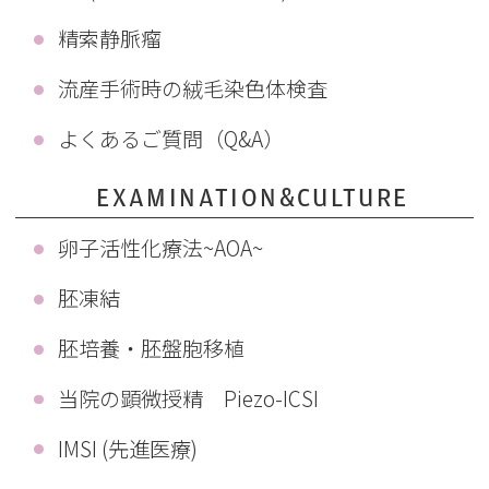
精索静脈瘤
流産手術時の絨毛染色体検査
よくあるご質問（Q&A）
EXAMINATION&CULTURE
卵子活性化療法~AOA~
胚凍結
胚培養・胚盤胞移植
当院の顕微授精 Piezo-ICSI
IMSI (先進医療)