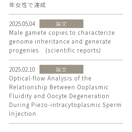
年女性で達成
2025.05.04
論文
Male gamete copies to characterize
genome inheritance and generate
progenies (scientific reports)
2025.02.10
論文
Optical‑flow Analysis of the
Relationship Between Ooplasmic
Fluidity and Oocyte Degeneration
During Piezo‑intracytoplasmic Sperm
Injection