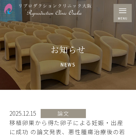
お知らせ
NEWS
2025.12.15
論文
移植卵巣から得た卵子による妊娠・出産
に成功 の論文発表、悪性腫瘍治療後の若