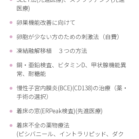
医療)
卵巣機能改善に向けて
卵胞が少ない方のための刺激法（自費）
凍結融解移植 ３つの方法
銅・亜鉛検査、ビタミンD、甲状腺機能異
常、耐糖能
慢性子宮内膜炎(BCE)(CD138)の治療（薬・
手術の選択）
着床の窓(ERPeak検査)(先進医療)
着床不全の薬物療法
(ピシバニール、イントラリピッド、ダク