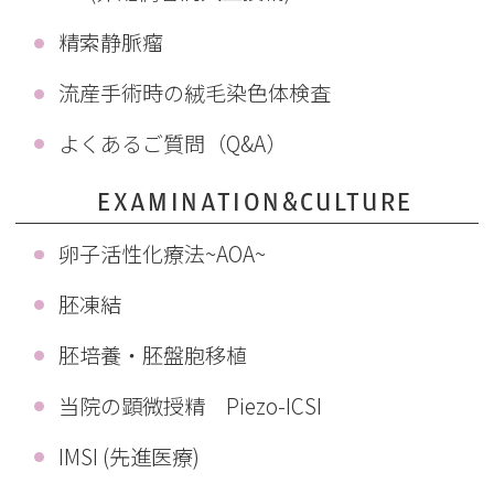
精索静脈瘤
流産手術時の絨毛染色体検査
よくあるご質問（Q&A）
EXAMINATION&CULTURE
卵子活性化療法~AOA~
胚凍結
胚培養・胚盤胞移植
当院の顕微授精 Piezo-ICSI
IMSI (先進医療)