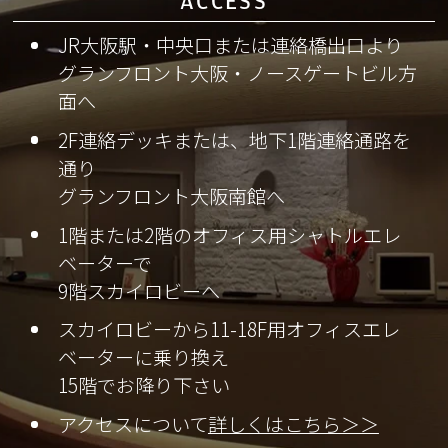
ACCESS
JR大阪駅・中央口または連絡橋出口より
グランフロント大阪・ノースゲートビル方
面へ
2F連絡デッキまたは、地下1階連絡通路を
通り
グランフロント大阪南館へ
1階または2階のオフィス用シャトルエレ
ベーターで
9階スカイロビーへ
スカイロビーから11-18F用オフィスエレ
ベーターに乗り換え
15階でお降り下さい
アクセスについて
詳しくはこちら＞＞