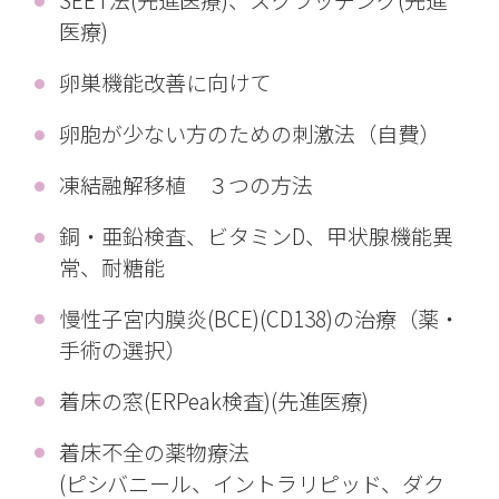
SEET法(先進医療)、スクラッチング(先進
医療)
卵巣機能改善に向けて
卵胞が少ない方のための刺激法（自費）
凍結融解移植 ３つの方法
銅・亜鉛検査、ビタミンD、甲状腺機能異
常、耐糖能
慢性子宮内膜炎(BCE)(CD138)の治療（薬・
手術の選択）
着床の窓(ERPeak検査)(先進医療)
着床不全の薬物療法
(ピシバニール、イントラリピッド、ダク