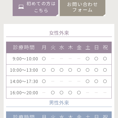
初めての方は
お問い合わせ
フォーム
こちら
女性外来
診療時間
月
火
水
木
金
土
日
祝
9:00～10:00
〇
ー
ー
ー
ー
〇
〇
〇
10:00～13:00
〇
〇
〇
〇
〇
〇
〇
〇
14:00～17:30
〇
ー
ー
ー
ー
〇
〇
〇
16:00～20:00
ー
〇
〇
〇
〇
ー
ー
ー
男性外来
診療時間
月
火
水
木
金
土
日
祝