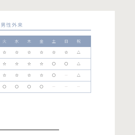
男性外来
火
水
木
金
土
日
祝
☆
☆
☆
☆
☆
☆
△
☆
☆
☆
☆
〇
〇
△
☆
☆
☆
☆
〇
ー
△
〇
〇
〇
〇
ー
ー
ー