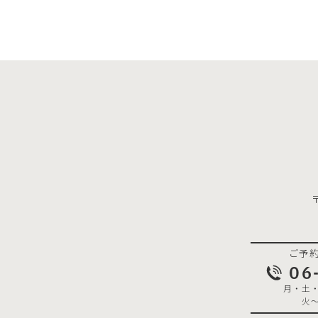
ご予
06
月・土・日
火～金