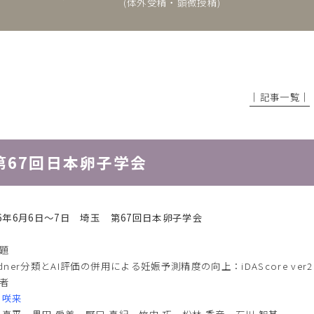
(体外受精・顕微授精)
│記事一覧│
第67回日本卵子学会
26年6月6日～7日 埼玉 第67回日本卵子学会
題
rdner分類とAI評価の併用による妊娠予測精度の向上：iDAScore ver
者
 咲来
 真平、黒田 愛美、野口 真紀、竹内 巧、松林 秀彦、石川 智基