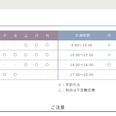
木
金
土
日
祝
診療時間
月
9:00～10:00
ー
ー
〇
〇
〇
☆
10:00～13:00
〇
〇
〇
〇
〇
☆
14:00～16:00
ー
ー
〇
〇
〇
〇
17:00～20:00
〇
〇
ー
ー
ー
ー
☆：手術のみ
△：祝日は不定期診療
ご注意