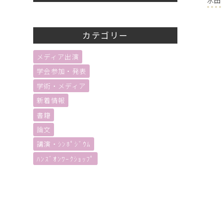
カテゴリー
メディア出演
学会参加・発表
学術・メディア
新着情報
書籍
論文
講演・ｼﾝﾎﾟｼﾞｳﾑ
ﾊﾝｽﾞｵﾝﾜｰｸｼｮｯﾌﾟ