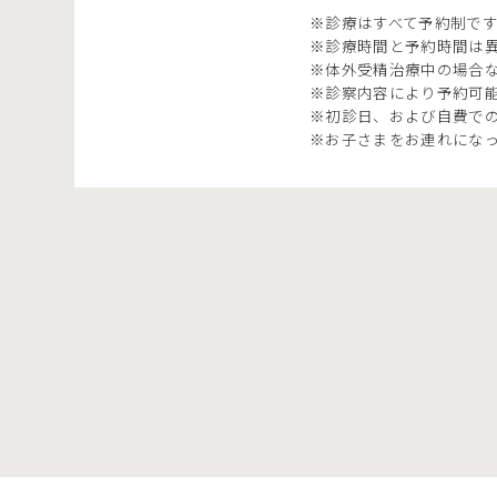
※診療はすべて予約制で
※診療時間と予約時間は
※体外受精治療中の場合な
※診察内容により予約可
※初診日、および自費で
※お子さまをお連れにな