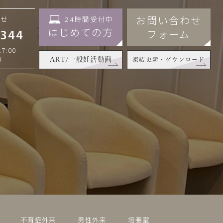
お問い合わせ
24時間受付中
わせ
はじめての方
フォーム
3344
7:00
0
ART/一般妊活動画
凍結更新・ダウンロード
不育症外来
男性外来
培養室